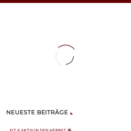
13. September 2025
Baumpflanzung
Die SG
Reichenbach
wurde zur
Baumpflanz –
Challange 🌳
nominiert und
haben diese
NEUESTE BEITRÄGE
heute im
Rahmen der
FIT & AKTIV IN DEN HERBST 🌟