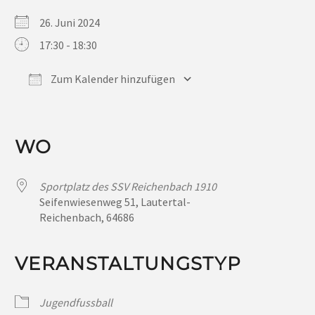
26. Juni 2024
17:30 - 18:30
Zum Kalender hinzufügen
ICS herunterladen
Google Kalender
iCalendar
Office 365
Outlook Live
WO
Sportplatz des SSV Reichenbach 1910
Seifenwiesenweg 51, Lautertal-
Reichenbach, 64686
VERANSTALTUNGSTYP
Jugendfussball