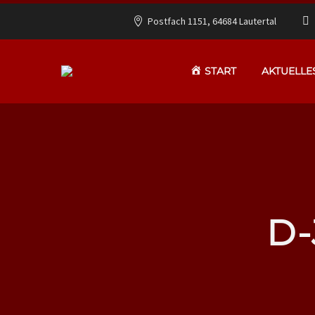
Postfach 1151, 64684 Lautertal
START
AKTUELLE
D