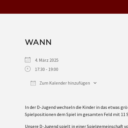
WANN
4. März 2025
17:30 - 19:00
Zum Kalender hinzufügen
ICS herunterladen
Google Kalender
iCalendar
Office 365
Outlook Live
In der D-Jugend wechseln die Kinder in das etwas gr
Spielpositionen dem Spiel im gesamten Feld mit 11 S
Unsere D-Jugend spielt in einer Spielgemeinschaft v