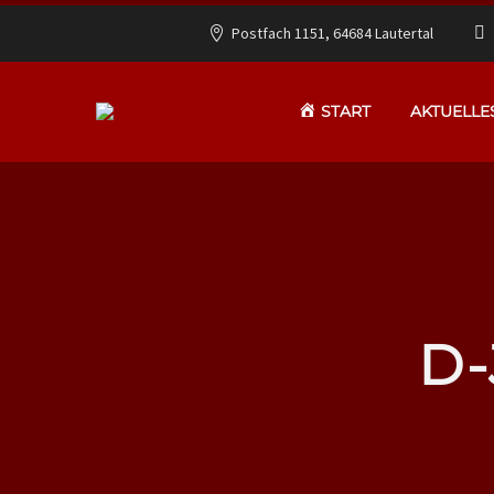
Postfach 1151, 64684 Lautertal
START
AKTUELLE
D