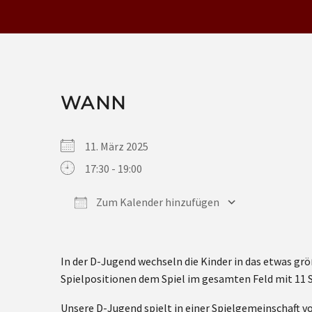
WANN
11. März 2025
17:30 - 19:00
Zum Kalender hinzufügen
ICS herunterladen
Google Kalender
iCalendar
Office 365
Outlook Live
In der D-Jugend wechseln die Kinder in das etwas gr
Spielpositionen dem Spiel im gesamten Feld mit 11 S
Unsere D-Jugend spielt in einer Spielgemeinschaft v