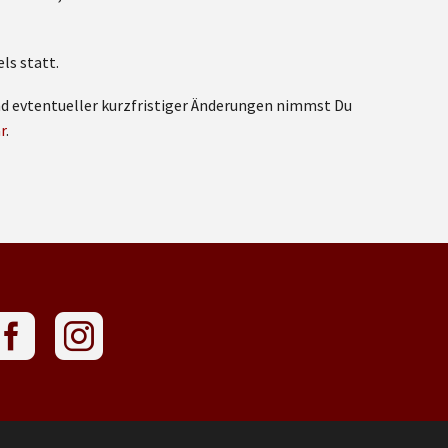
ls statt.
nd evtentueller kurzfristiger Änderungen nimmst Du
r
.