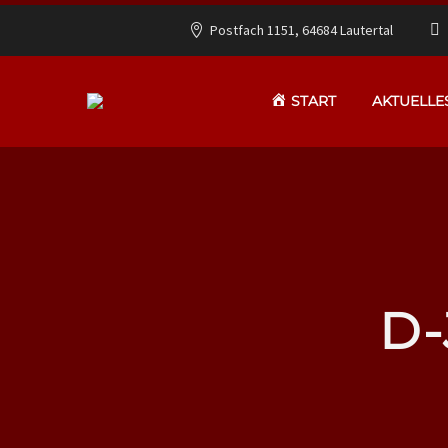
Postfach 1151, 64684 Lautertal
START
AKTUELLE
D