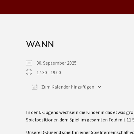
WANN
30. September 2025
17:30 - 19:00
Zum Kalender hinzufügen
ICS herunterladen
Google Kalender
iCalendar
Office 365
Outlook Live
In der D-Jugend wechseln die Kinder in das etwas gr
Spielpositionen dem Spiel im gesamten Feld mit 11 S
Unsere D-Jugend spielt in einer Spielgemeinschaft v