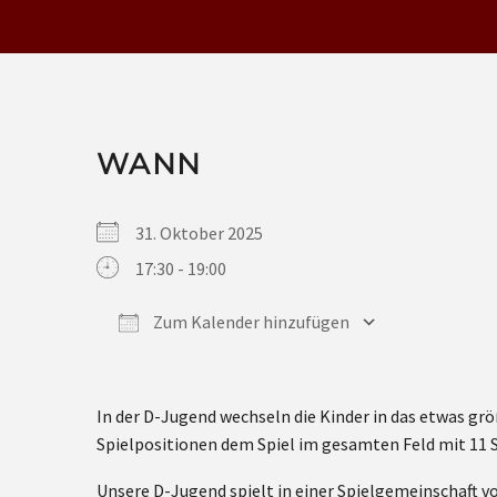
WANN
31. Oktober 2025
17:30 - 19:00
Zum Kalender hinzufügen
ICS herunterladen
Google Kalender
iCalendar
Office 365
Outlook Live
In der D-Jugend wechseln die Kinder in das etwas gr
Spielpositionen dem Spiel im gesamten Feld mit 11 S
Unsere D-Jugend spielt in einer Spielgemeinschaft v