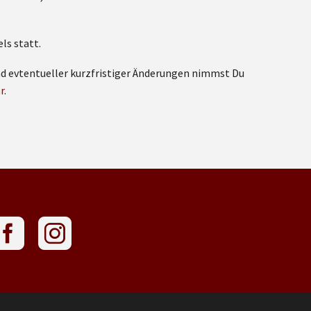
ls statt.
nd evtentueller kurzfristiger Änderungen nimmst Du
r
.