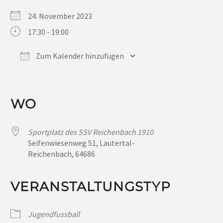
24. November 2023
17:30 - 19:00
Zum Kalender hinzufügen
ICS herunterladen
Google Kalender
iCalendar
Office 365
Outlook Live
WO
Sportplatz des SSV Reichenbach 1910
Seifenwiesenweg 51, Lautertal-
Reichenbach, 64686
VERANSTALTUNGSTYP
Jugendfussball