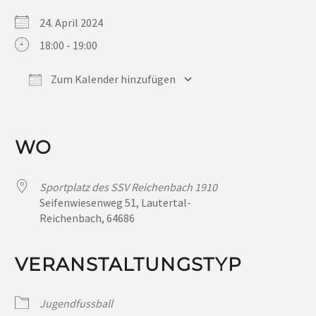
24. April 2024
18:00 - 19:00
Zum Kalender hinzufügen
ICS herunterladen
Google Kalender
iCalendar
Office 365
Outlook Live
WO
Sportplatz des SSV Reichenbach 1910
Seifenwiesenweg 51, Lautertal-
Reichenbach, 64686
VERANSTALTUNGSTYP
Jugendfussball