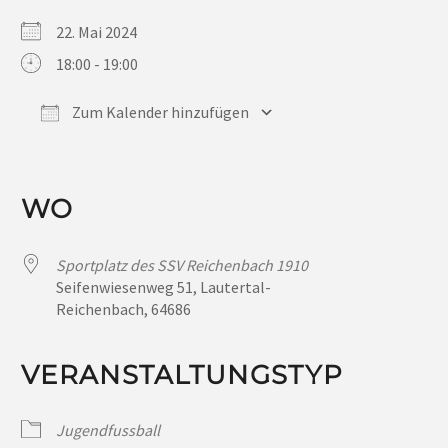
22. Mai 2024
18:00 - 19:00
Zum Kalender hinzufügen
ICS herunterladen
Google Kalender
iCalendar
Office 365
Outlook Live
WO
Sportplatz des SSV Reichenbach 1910
Seifenwiesenweg 51, Lautertal-
Reichenbach, 64686
VERANSTALTUNGSTYP
Jugendfussball