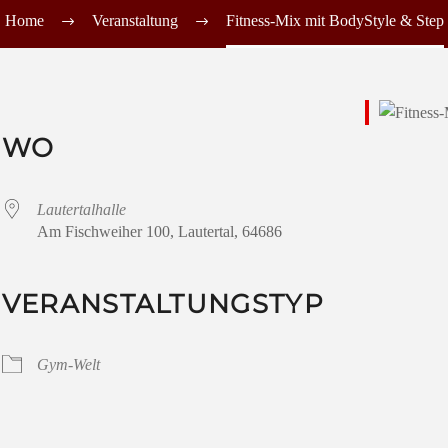
Home
Veranstaltung
Fitness-Mix mit BodyStyle & Step
WO
Lautertalhalle
Am Fischweiher 100, Lautertal, 64686
VERANSTALTUNGSTYP
Gym-Welt