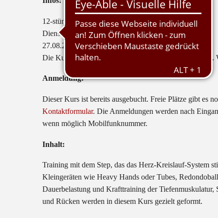
Infos:
12-stündiger Fitness-Kurs.
Dienstags von 20 – 21 Uhr
27.08.2024 – 26.11.2014, außer in den Schulferien.
Die Kursgebühr beträgt für Vereinsmitglieder 15,- Euro. W
Anmeldung:
Dieser Kurs ist bereits ausgebucht. Freie Plätze gibt es
Kontaktformular
. Die Anmeldungen werden nach Eingang 
wenn möglich Mobilfunknummer.
Inhalt:
Training mit dem Step, das das Herz-Kreislauf-System sti
Kleingeräten wie Heavy Hands oder Tubes, Redondoball
Dauerbelastung und Krafttraining der Tiefenmuskulatur
und Rücken werden in diesem Kurs gezielt geformt.