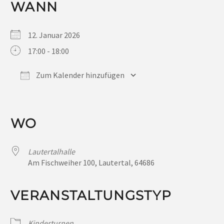
WANN
12. Januar 2026
17:00 - 18:00
Zum Kalender hinzufügen
ICS herunterladen
Google Kalender
iCalendar
Office 365
Outlook Live
WO
Lautertalhalle
Am Fischweiher 100, Lautertal, 64686
VERANSTALTUNGSTYP
Kinderturnen