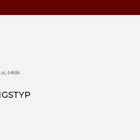
tal, 64686
NGSTYP