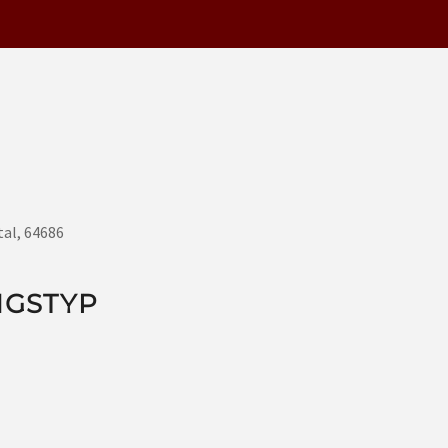
tal, 64686
NGSTYP