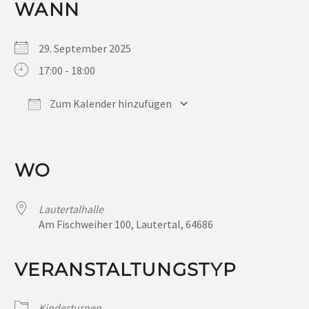
WANN
29. September 2025
17:00 - 18:00
Zum Kalender hinzufügen
ICS herunterladen
Google Kalender
iCalendar
Office 365
Outlook Live
WO
Lautertalhalle
Am Fischweiher 100, Lautertal, 64686
VERANSTALTUNGSTYP
Kinderturnen