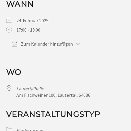
WANN
24. Februar 2025
17:00 - 18:00
Zum Kalender hinzufügen
ICS herunterladen
Google Kalender
iCalendar
Office 365
Outlook Live
WO
Lautertalhalle
Am Fischweiher 100, Lautertal, 64686
VERANSTALTUNGSTYP
Kinderturnen