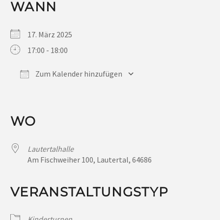
WANN
17. März 2025
17:00 - 18:00
Zum Kalender hinzufügen
ICS herunterladen
Google Kalender
iCalendar
Office 365
Outlook Live
WO
Lautertalhalle
Am Fischweiher 100, Lautertal, 64686
VERANSTALTUNGSTYP
Kinderturnen