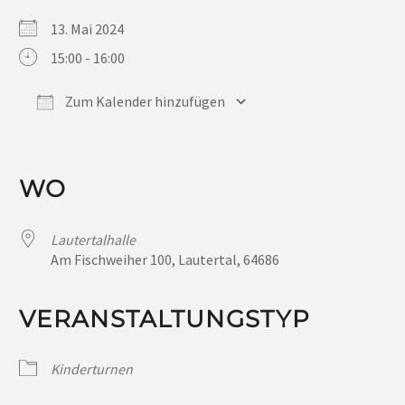
13. Mai 2024
15:00 - 16:00
Zum Kalender hinzufügen
ICS herunterladen
Google Kalender
iCalendar
Office 365
Outlook Live
WO
Lautertalhalle
Am Fischweiher 100, Lautertal, 64686
VERANSTALTUNGSTYP
Kinderturnen