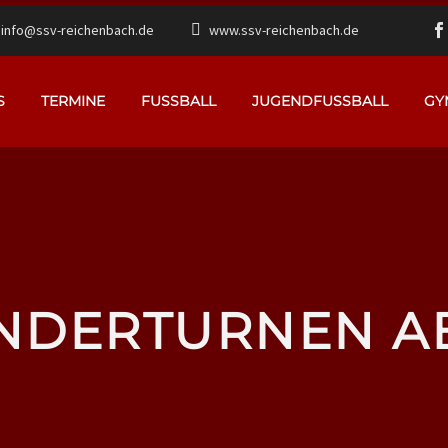
info@ssv-reichenbach.de
www.ssv-reichenbach.de
S
TERMINE
FUSSBALL
JUGENDFUSSBALL
GY
NDERTURNEN A