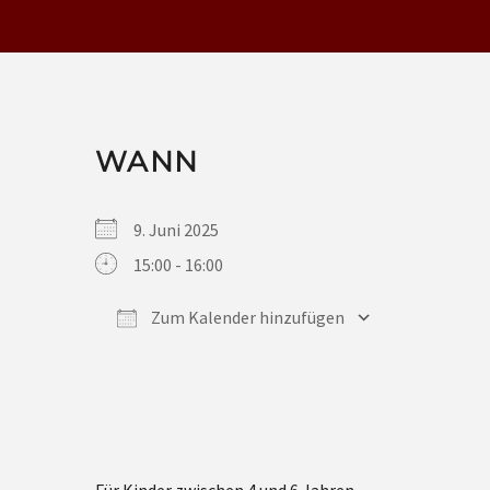
WANN
9. Juni 2025
15:00 - 16:00
Zum Kalender hinzufügen
ICS herunterladen
Google Kalender
iCalendar
Office 365
Outlook Live