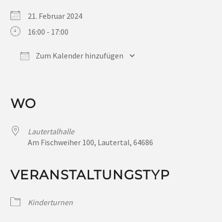
21. Februar 2024
16:00 - 17:00
Zum Kalender hinzufügen
ICS herunterladen
Google Kalender
iCalendar
Office 365
Outlook Live
WO
Lautertalhalle
Am Fischweiher 100, Lautertal, 64686
VERANSTALTUNGSTYP
Kinderturnen