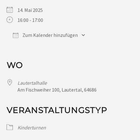
14. Mai 2025
16:00 - 17:00
Zum Kalender hinzufügen
ICS herunterladen
Google Kalender
iCalendar
Office 365
Outlook Live
WO
Lautertalhalle
Am Fischweiher 100, Lautertal, 64686
VERANSTALTUNGSTYP
Kinderturnen