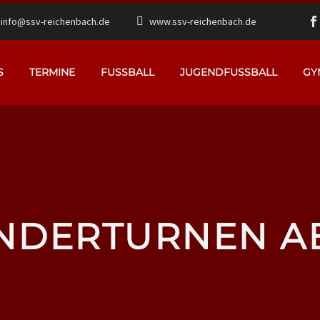
info@ssv-reichenbach.de
www.ssv-reichenbach.de
S
TERMINE
FUSSBALL
JUGENDFUSSBALL
GY
NDERTURNEN A