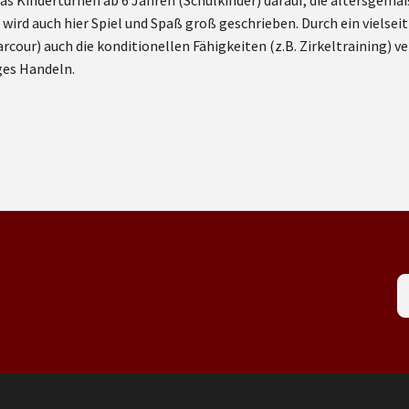
as Kinderturnen ab 6 Jahren (Schulkinder) darauf, die altersgem
wird auch hier Spiel und Spaß groß geschrieben. Durch ein vielse
arcour) auch die konditionellen Fähigkeiten (z.B. Zirkeltraining)
ges Handeln.