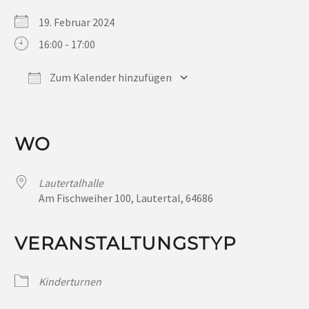
19. Februar 2024
16:00 - 17:00
Zum Kalender hinzufügen
ICS herunterladen
Google Kalender
iCalendar
Office 365
Outlook Live
WO
Lautertalhalle
Am Fischweiher 100, Lautertal, 64686
VERANSTALTUNGSTYP
Kinderturnen