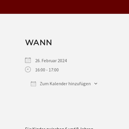
WANN
26. Februar 2024
16:00 - 17:00
Zum Kalender hinzufügen
ICS herunterladen
Google Kalender
iCalendar
Office 365
Outlook Live