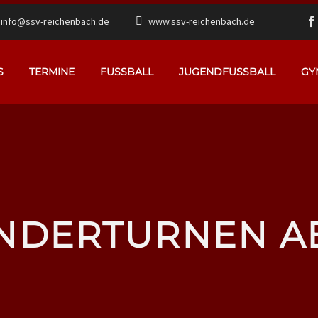
info@ssv-reichenbach.de
www.ssv-reichenbach.de
S
TERMINE
FUSSBALL
JUGENDFUSSBALL
GY
NDERTURNEN A