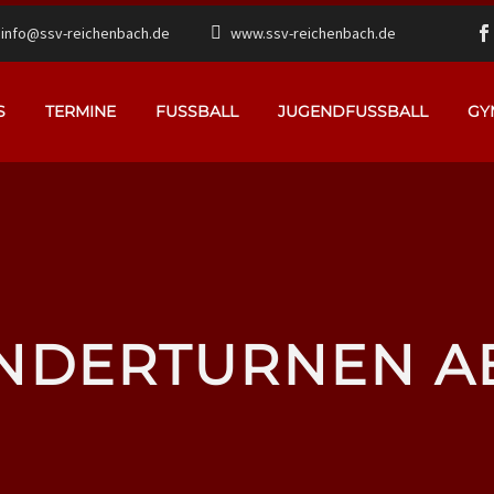
info@ssv-reichenbach.de
www.ssv-reichenbach.de
S
TERMINE
FUSSBALL
JUGENDFUSSBALL
GY
NDERTURNEN A