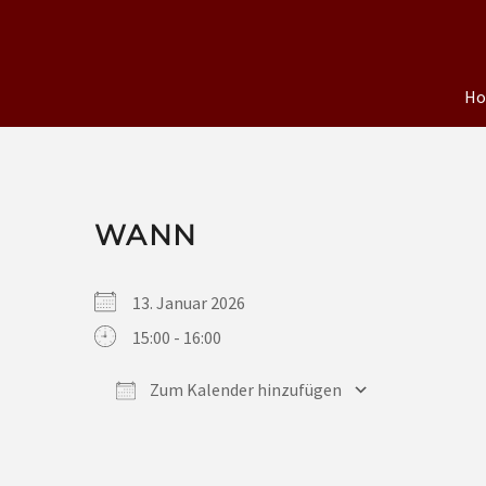
H
WANN
13. Januar 2026
15:00 - 16:00
Zum Kalender hinzufügen
ICS herunterladen
Google Kalender
iCalendar
Office 365
Outlook Live