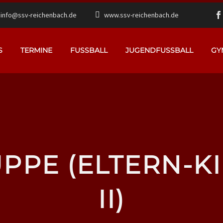
info@ssv-reichenbach.de
www.ssv-reichenbach.de
S
TERMINE
FUSSBALL
JUGENDFUSSBALL
GY
PPE (ELTERN-K
II)