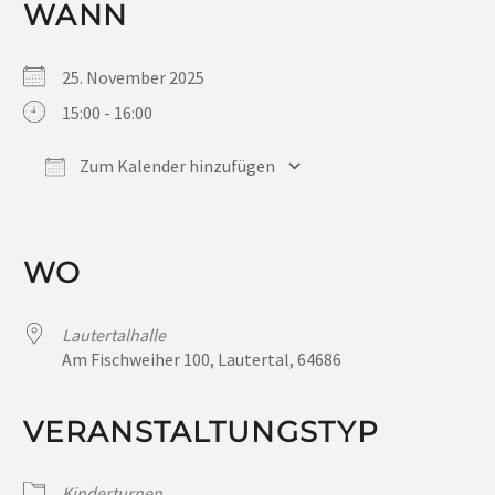
WANN
25. November 2025
15:00 - 16:00
Zum Kalender hinzufügen
ICS herunterladen
Google Kalender
iCalendar
Office 365
Outlook Live
WO
Lautertalhalle
Am Fischweiher 100, Lautertal, 64686
VERANSTALTUNGSTYP
Kinderturnen