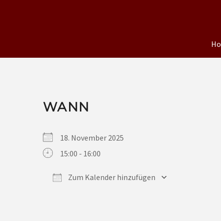
H
WANN
18. November 2025
15:00 - 16:00
Zum Kalender hinzufügen
ICS herunterladen
Google Kalender
iCalendar
Office 365
Outlook Live