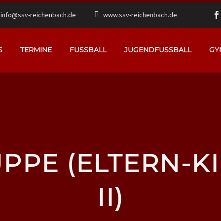
info@ssv-reichenbach.de
www.ssv-reichenbach.de
S
TERMINE
FUSSBALL
JUGENDFUSSBALL
GY
PPE (ELTERN-K
II)