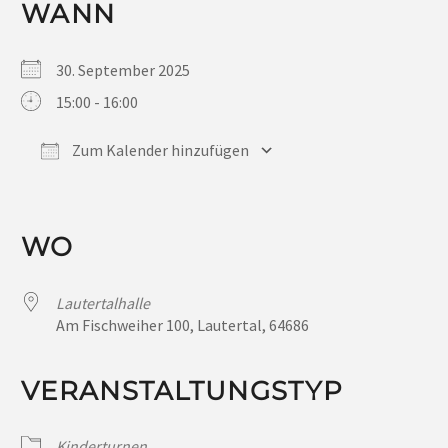
WANN
30. September 2025
15:00 - 16:00
Zum Kalender hinzufügen
ICS herunterladen
Google Kalender
iCalendar
Office 365
Outlook Live
WO
Lautertalhalle
Am Fischweiher 100, Lautertal, 64686
VERANSTALTUNGSTYP
Kinderturnen