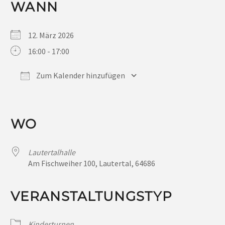
WANN
12. März 2026
16:00 - 17:00
Zum Kalender hinzufügen
ICS herunterladen
Google Kalender
iCalendar
Office 365
Outlook Live
WO
Lautertalhalle
Am Fischweiher 100, Lautertal, 64686
VERANSTALTUNGSTYP
Kinderturnen