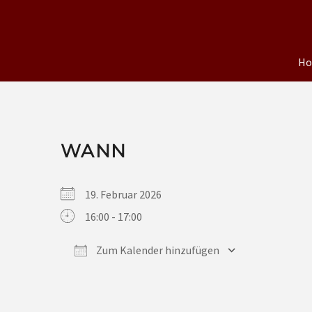
H
WANN
19. Februar 2026
16:00 - 17:00
Zum Kalender hinzufügen
ICS herunterladen
Google Kalender
iCalendar
Office 365
Outlook Live