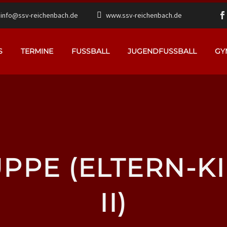
info@ssv-reichenbach.de
www.ssv-reichenbach.de
S
TERMINE
FUSSBALL
JUGENDFUSSBALL
GY
PPE (ELTERN-K
II)