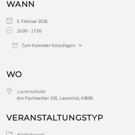
WANN
5. Februar 2026
16:00 - 17:00
Zum Kalender hinzufügen
ICS herunterladen
Google Kalender
iCalendar
Office 365
Outlook Live
WO
Lautertalhalle
Am Fischweiher 100, Lautertal, 64686
VERANSTALTUNGSTYP
Kinderturnen