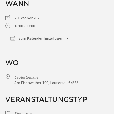
WANN
2. Oktober 2025
16:00 - 17:00
Zum Kalender hinzufügen
ICS herunterladen
Google Kalender
iCalendar
Office 365
Outlook Live
WO
Lautertalhalle
Am Fischweiher 100, Lautertal, 64686
VERANSTALTUNGSTYP
Kinderturnen