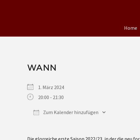
Home
WANN
1. März 2024
20:00 - 21:30
Zum Kalender hinzufügen
ICS herunterladen
Google Kalender
iCalendar
Office 365
Outlook Live
Die glorreiche erste Saison 2022/23, in der die neu 