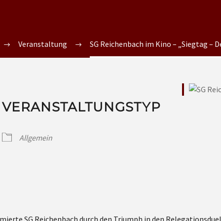
Veranstaltung
SG Reichenbach im Kino – „Siegtag – D
VERANSTALTUNGSTYP
Allgemein
formierte SG Reichenbach durch den Triumph in den Relegationsduel