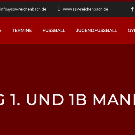
info@ssv-reichenbach.de
www.ssv-reichenbach.de
S
TERMINE
FUSSBALL
JUGENDFUSSBALL
GY
G 1. UND 1B MA