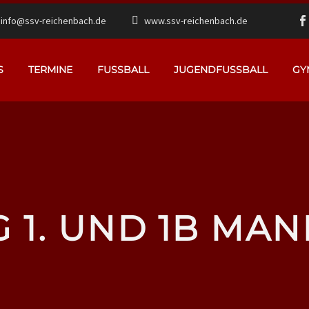
info@ssv-reichenbach.de
www.ssv-reichenbach.de
S
TERMINE
FUSSBALL
JUGENDFUSSBALL
GY
G 1. UND 1B MA