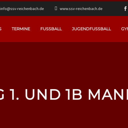
info@ssv-reichenbach.de
www.ssv-reichenbach.de
S
TERMINE
FUSSBALL
JUGENDFUSSBALL
GY
G 1. UND 1B MA