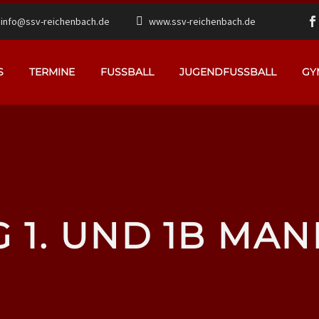
info@ssv-reichenbach.de
www.ssv-reichenbach.de
S
TERMINE
FUSSBALL
JUGENDFUSSBALL
GY
G 1. UND 1B MA