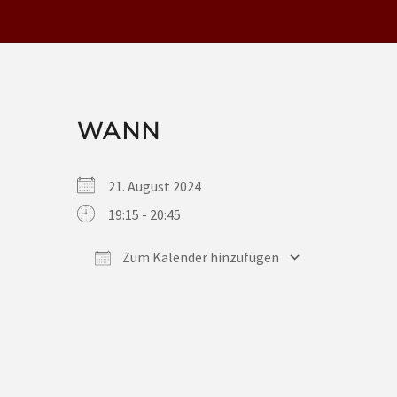
WANN
21. August 2024
19:15 - 20:45
Zum Kalender hinzufügen
ICS herunterladen
Google Kalender
iCalendar
Office 365
Outlook Live