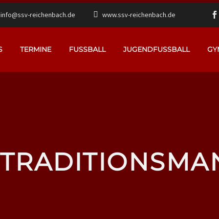
info@ssv-reichenbach.de
www.ssv-reichenbach.de
S
TERMINE
FUSSBALL
JUGENDFUSSBALL
GY
 TRADITIONSM