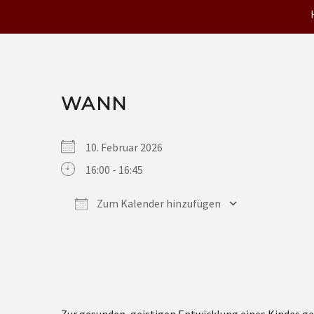
WANN
10. Februar 2026
16:00 - 16:45
Zum Kalender hinzufügen
ICS herunterladen
Google Kalender
iCalendar
Office 365
Outlook Live