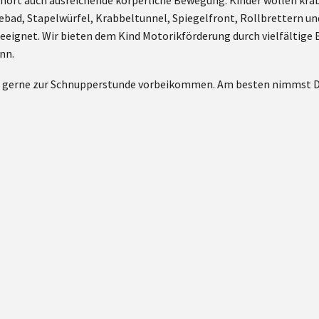
hört auch ausreichende körperliche Bewegung. Kinder wollen krabbe
ebad, Stapelwürfel, Krabbeltunnel, Spiegelfront, Rollbrettern 
r geeignet. Wir bieten dem Kind Motorikförderung durch vielfältig
nn.
u gerne zur Schnupperstunde vorbeikommen. Am besten nimmst Du 