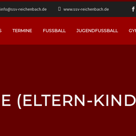
info@ssv-reichenbach.de
www.ssv-reichenbach.de
S
TERMINE
FUSSBALL
JUGENDFUSSBALL
GY
 (ELTERN-KIND