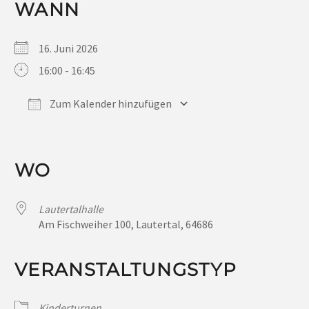
WANN
16. Juni 2026
16:00 - 16:45
Zum Kalender hinzufügen
ICS herunterladen
Google Kalender
iCalendar
Office 365
Outlook Live
WO
Lautertalhalle
Am Fischweiher 100, Lautertal, 64686
VERANSTALTUNGSTYP
Kinderturnen