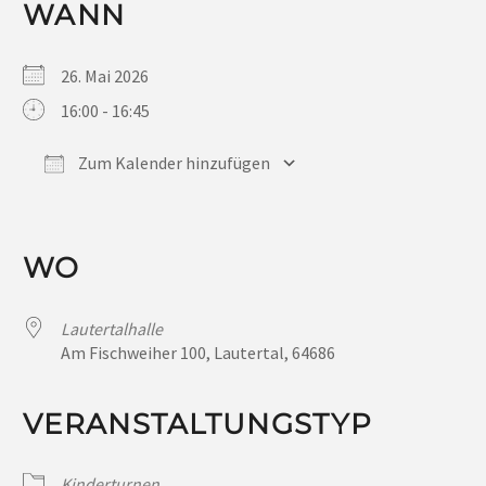
WANN
26. Mai 2026
16:00 - 16:45
Zum Kalender hinzufügen
ICS herunterladen
Google Kalender
iCalendar
Office 365
Outlook Live
WO
Lautertalhalle
Am Fischweiher 100, Lautertal, 64686
VERANSTALTUNGSTYP
Kinderturnen