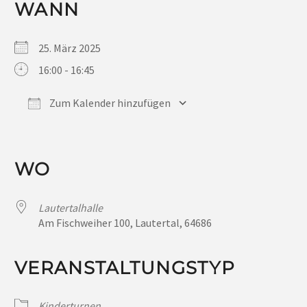
WANN
25. März 2025
16:00 - 16:45
Zum Kalender hinzufügen
ICS herunterladen
Google Kalender
iCalendar
Office 365
Outlook Live
WO
Lautertalhalle
Am Fischweiher 100, Lautertal, 64686
VERANSTALTUNGSTYP
Kinderturnen