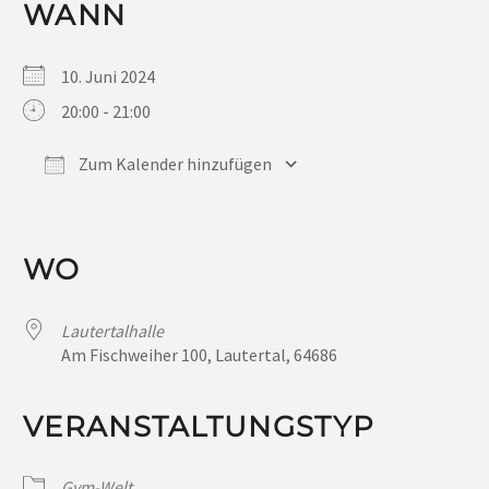
WANN
10. Juni 2024
20:00 - 21:00
Zum Kalender hinzufügen
ICS herunterladen
Google Kalender
iCalendar
Office 365
Outlook Live
WO
Lautertalhalle
Am Fischweiher 100, Lautertal, 64686
VERANSTALTUNGSTYP
Gym-Welt