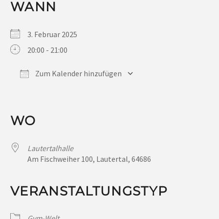
WANN
3. Februar 2025
20:00 - 21:00
Zum Kalender hinzufügen
ICS herunterladen
Google Kalender
iCalendar
Office 365
Outlook Live
WO
Lautertalhalle
Am Fischweiher 100, Lautertal, 64686
VERANSTALTUNGSTYP
Gym-Welt