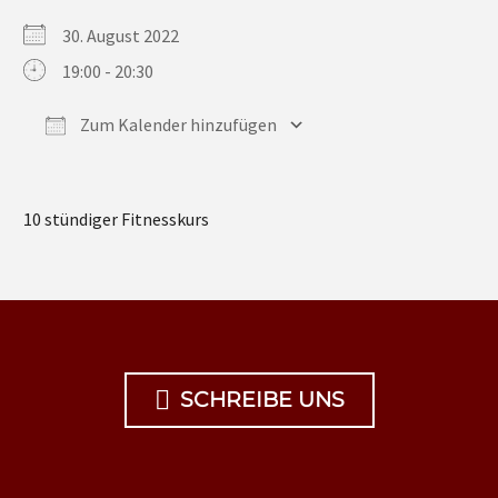
30. August 2022
19:00 - 20:30
Zum Kalender hinzufügen
ICS herunterladen
Google Kalender
iCalendar
Office 365
Outlook Live
10 stündiger Fitnesskurs

SCHREIBE UNS