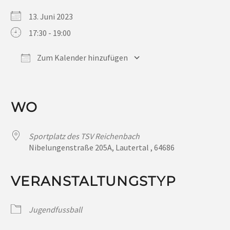
13. Juni 2023
17:30 - 19:00
Zum Kalender hinzufügen
ICS herunterladen
Google Kalender
iCalendar
Office 365
Outlook Live
WO
Sportplatz des TSV Reichenbach
Nibelungenstraße 205A, Lautertal , 64686
VERANSTALTUNGSTYP
Jugendfussball