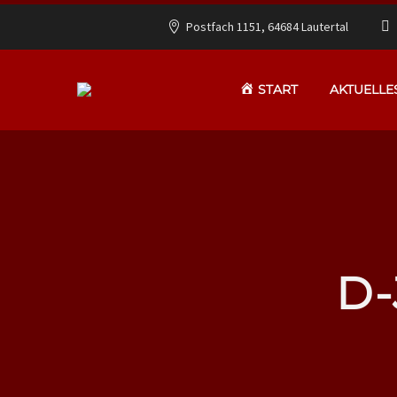
Postfach 1151, 64684 Lautertal
START
AKTUELLE
D