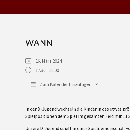
WANN
26. März 2024
17:30 - 19:00
Zum Kalender hinzufügen
ICS herunterladen
Google Kalender
iCalendar
Office 365
Outlook Live
In der D-Jugend wechseln die Kinder in das etwas gr
Spielpositionen dem Spiel im gesamten Feld mit 11 S
Unsere D-Jugend spielt in einer Spielgemeinschaft v