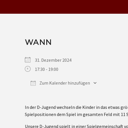
WANN
31. Dezember 2024
17:30 - 19:00
Zum Kalender hinzufügen
ICS herunterladen
Google Kalender
iCalendar
Office 365
Outlook Live
In der D-Jugend wechseln die Kinder in das etwas gr
Spielpositionen dem Spiel im gesamten Feld mit 11 S
Unsere D-Jugend spielt in einer Spielgemeinschaft v