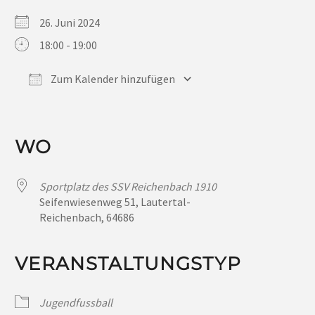
26. Juni 2024
18:00 - 19:00
Zum Kalender hinzufügen
ICS herunterladen
Google Kalender
iCalendar
Office 365
Outlook Live
WO
Sportplatz des SSV Reichenbach 1910
Seifenwiesenweg 51, Lautertal-
Reichenbach, 64686
VERANSTALTUNGSTYP
Jugendfussball